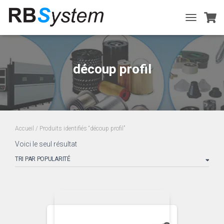
TOGGLE
NAVIGATIO
découp profil
Accueil
/ Produits identifiés “découp profil”
Voici le seul résultat